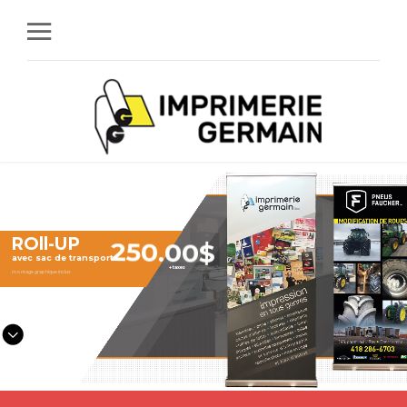
ROll-UP
250.00$
avec sac de transport
+ taxes
montage graphique inclus